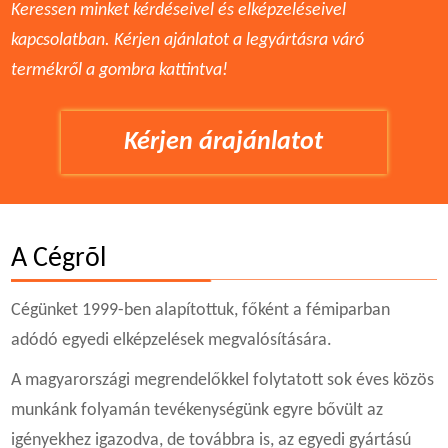
Keressen minket kérdéseivel és elképzeléseivel
kapcsolatban. Kérjen ajánlatot a legyártásra váró
termékről a gombra kattintva!
Kérjen árajánlatot
A Cégrõl
Cégünket 1999-ben alapítottuk, főként a fémiparban
adódó egyedi elképzelések megvalósítására.
A magyarországi megrendelőkkel folytatott sok éves közös
munkánk folyamán tevékenységünk egyre bővült az
igényekhez igazodva, de továbbra is, az egyedi gyártású