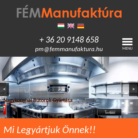
+ 36 20 9148 658
pm@femmanufaktura.hu
MENU
<
>
Egyedi Rozsdamentes Berendezések
Rozsdamentes Konyha Berendezések
Nagykonyhai Bútorok Gyártása
Mi Legyártjuk Önnek!!